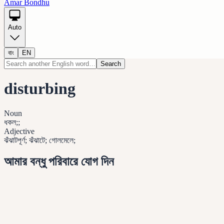
Amar Bondhu
Auto
বাং
EN
Search
disturbing
Noun
ধকল;;
Adjective
ঝঁঝাটপূর্ণ; ঝঁঝাটে; গোলমেলে;
আমার বন্ধু পরিবারে যোগ দিন