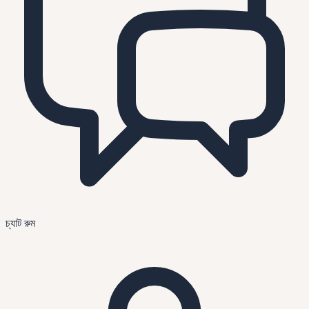
চ্যাট রুম