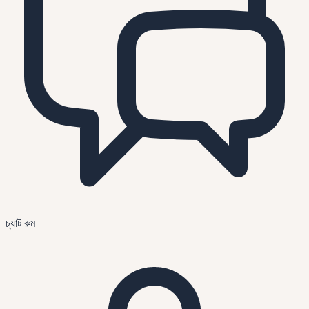
চ্যাট রুম