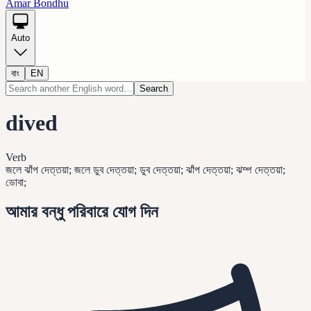
Amar Bondhu
Auto
বাং
EN
Search
dived
Verb
জলে ঝাঁপ দেত্তয়া; জলে ডুব দেত্তয়া; ডুব দেত্তয়া; ঝাঁপ দেত্তয়া; ঝম্প দেত্তয়া;
ডোবা;
আমার বন্ধু পরিবারে যোগ দিন