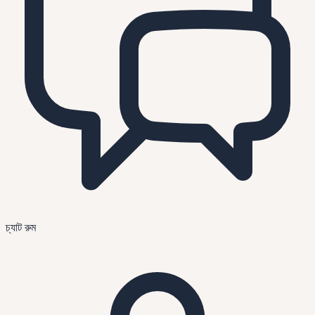
চ্যাট রুম