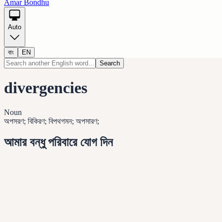
Amar Bondhu
Auto
বাং
EN
Search
divergencies
Noun
অপসরণ; বিকিরণ; বিপথগমন; অপসারণ;
আমার বন্ধু পরিবারে যোগ দিন