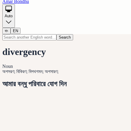
Amar Bondhu
Auto
বাং
EN
Search
divergency
Noun
অপসরণ; বিকিরণ; বিপথগমন; অপসারণ;
আমার বন্ধু পরিবারে যোগ দিন