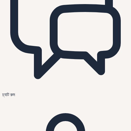
চ্যাট রুম