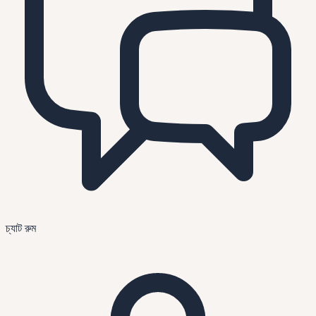
চ্যাট রুম