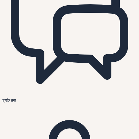
চ্যাট রুম