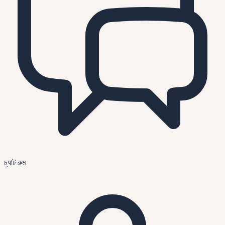
চ্যাট রুম