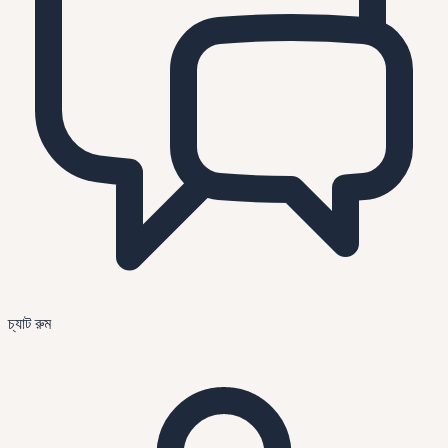
চ্যাট রুম