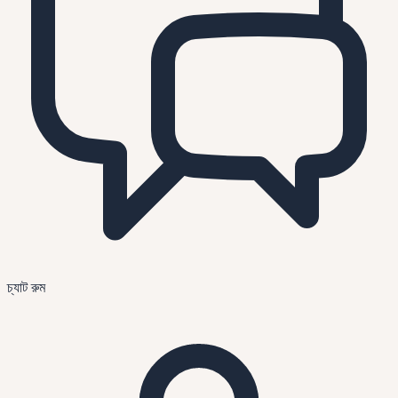
চ্যাট রুম