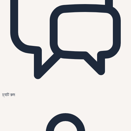
চ্যাট রুম