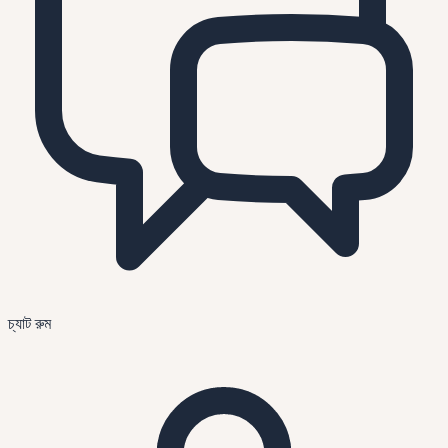
চ্যাট রুম