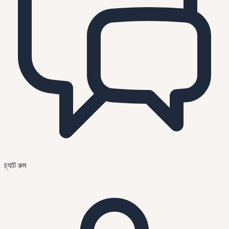
চ্যাট রুম