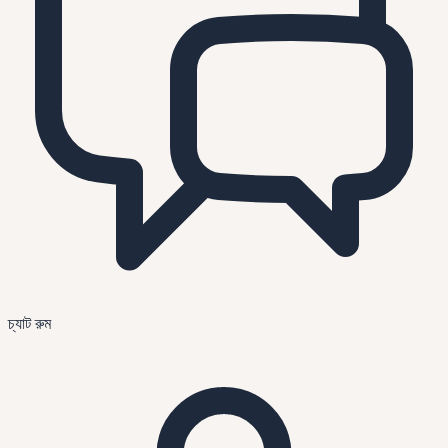
চ্যাট রুম