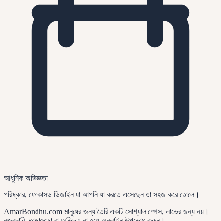
আধুনিক অভিজ্ঞতা
পরিষ্কার, ফোকাসড ডিজাইন যা আপনি যা করতে এসেছেন তা সহজ করে তোলে।
AmarBondhu.com মানুষের জন্য তৈরি একটি সোশ্যাল স্পেস, লাভের জন্য নয়।
নজরদারি, তাড়াহুড়ো বা অভিভূত না হয়ে অনলাইন উপভোগ করুন।